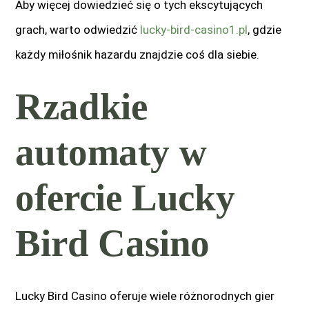
Aby więcej dowiedzieć się o tych ekscytujących
grach, warto odwiedzić
lucky-bird-casino1.pl
, gdzie
każdy miłośnik hazardu znajdzie coś dla siebie.
Rzadkie
automaty w
ofercie Lucky
Bird Casino
Lucky Bird Casino oferuje wiele różnorodnych gier