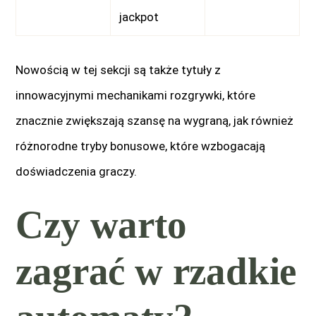
jackpot
Nowością w tej sekcji są także tytuły z
innowacyjnymi mechanikami rozgrywki, które
znacznie zwiększają szansę na wygraną, jak również
różnorodne tryby bonusowe, które wzbogacają
doświadczenia graczy.
Czy warto
zagrać w rzadkie