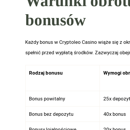
Warunki obrotu
bonusów
Każdy bonus w Cryptoleo Casino wiąże się z ok
spełnić przed wypłatą środków. Zazwyczaj obej
Rodzaj bonusu
Wymogi ob
Bonus powitalny
25x depozyt
Bonus bez depozytu
40x bonus
Bonusy lojalnościowe
20x bonus