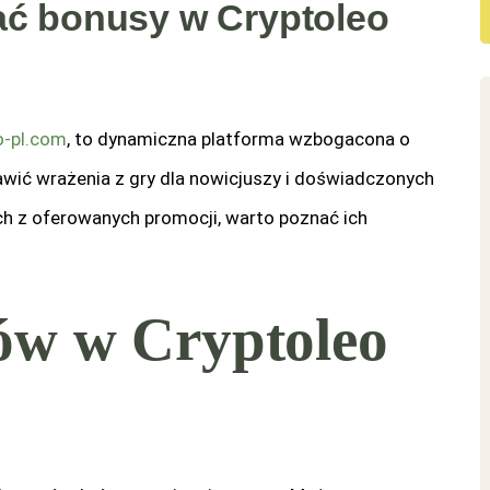
ać bonusy w Cryptoleo
o-pl.com
, to dynamiczna platforma wzbogacona o
wić wrażenia z gry dla nowicjuszy i doświadczonych
ch z oferowanych promocji, warto poznać ich
ów w Cryptoleo