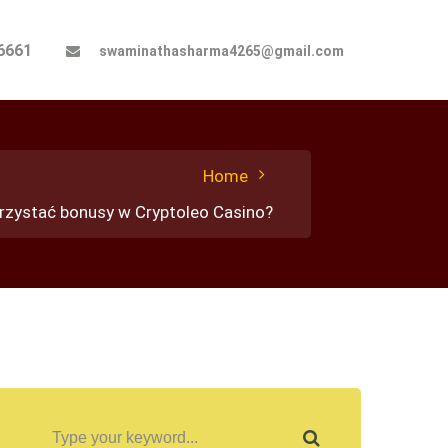
6661
swaminathasharma4265@gmail.com
Home
orzystać bonusy w Cryptoleo Casino?