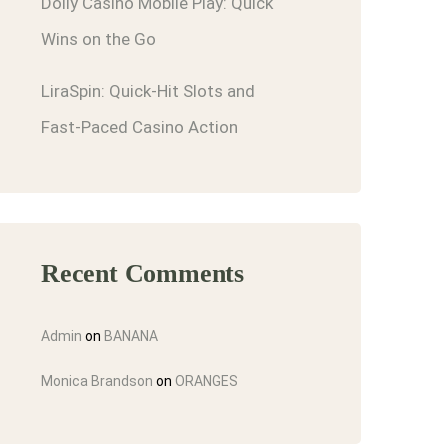
Dolly Casino Mobile Play: Quick
Wins on the Go
LiraSpin: Quick‑Hit Slots and
Fast‑Paced Casino Action
Recent Comments
Admin
on
BANANA
Monica Brandson
on
ORANGES