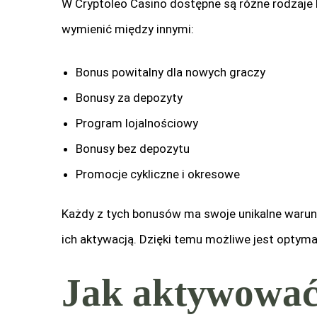
W Cryptoleo Casino dostępne są różne rodzaje 
wymienić między innymi:
Bonus powitalny dla nowych graczy
Bonusy za depozyty
Program lojalnościowy
Bonusy bez depozytu
Promocje cykliczne i okresowe
Każdy z tych bonusów ma swoje unikalne warunk
ich aktywacją. Dzięki temu możliwe jest optym
Jak aktywować