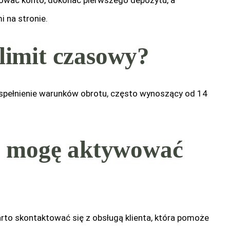
rować konto, dokonać pierwszego depozytu, a
 na stronie.
limit czasowy?
spełnienie warunków obrotu, często wynoszący od 14
ie mogę aktywować
to skontaktować się z obsługą klienta, która pomoże