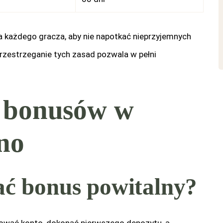
 każdego gracza, aby nie napotkać nieprzyjemnych
Przestrzeganie tych zasad pozwala w pełni
 bonusów w
no
ć bonus powitalny?