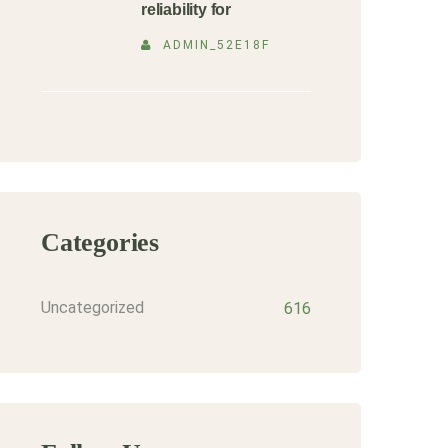
reliability for
ADMIN_52E18F
Categories
Uncategorized
616