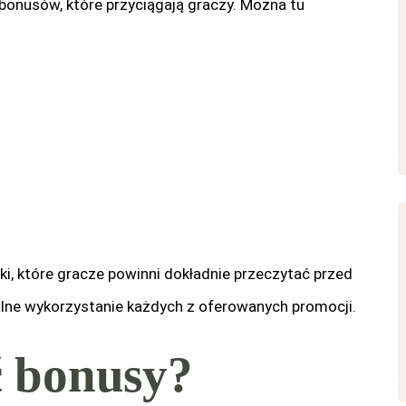
bonusów, które przyciągają graczy. Można tu
i, które gracze powinni dokładnie przeczytać przed
alne wykorzystanie każdych z oferowanych promocji.
 bonusy?